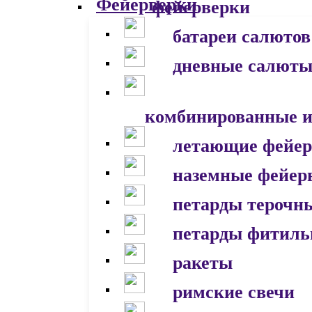
фейерверки
батареи салютов
дневные салют
комбинированные и
летающие фейер
наземные фейер
петарды терочн
петарды фитил
ракеты
римские свечи