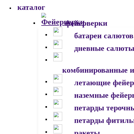
каталог
фейерверки
батареи салютов
дневные салют
комбинированные и
летающие фейер
наземные фейер
петарды терочн
петарды фитил
ракеты