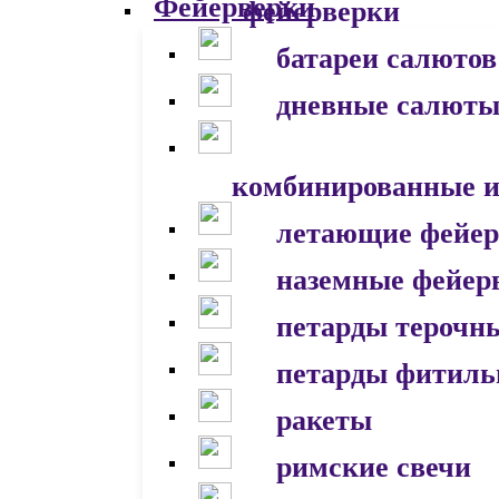
фейерверки
батареи салютов
дневные салют
комбинированные и
летающие фейер
наземные фейер
петарды терочн
петарды фитил
ракеты
римские свечи