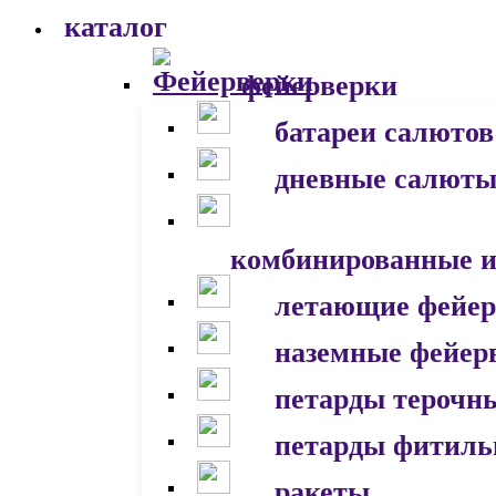
каталог
фейерверки
батареи салютов
дневные салют
комбинированные и
летающие фейер
наземные фейер
петарды терочн
петарды фитил
ракеты