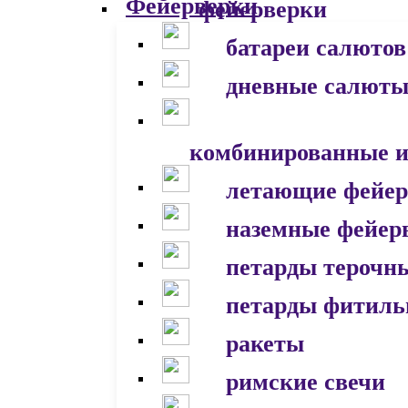
фейерверки
батареи салютов
дневные салют
комбинированные и
летающие фейер
наземные фейер
петарды терочн
петарды фитил
ракеты
римские свечи