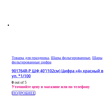
Товары для праздника
,
Шары фольгированные
,
Шары
фольгированные цифра
901764R-P ШФ 40″(102см) Цифра «4» красный в
уп. *1/100
0
out of 5
Уточняйте цену в магазине или по телефону
ПОДРОБНЕЕ