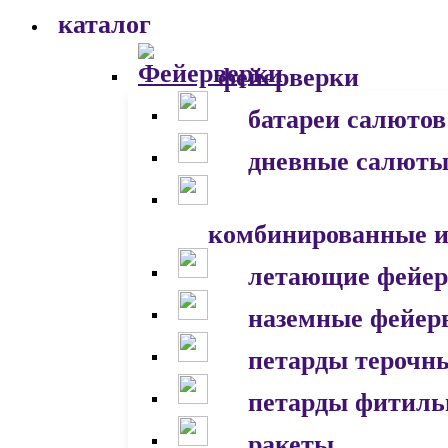
каталог
фейерверки
батареи салютов
дневные салют
комбинированные и
летающие фейер
наземные фейер
петарды терочн
петарды фитил
ракеты