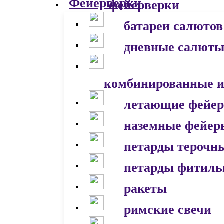
фейерверки
батареи салютов
дневные салют
комбинированные и
летающие фейер
наземные фейер
петарды терочн
петарды фитил
ракеты
римские свечи