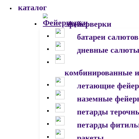
каталог
фейерверки
батареи салютов
дневные салют
комбинированные и
летающие фейер
наземные фейер
петарды терочн
петарды фитил
ракеты