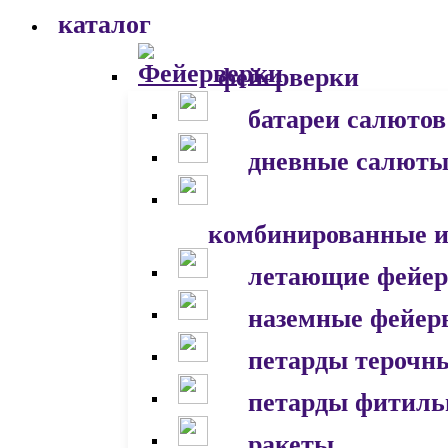
каталог
фейерверки
батареи салютов
дневные салют
комбинированные и
летающие фейер
наземные фейер
петарды терочн
петарды фитил
ракеты