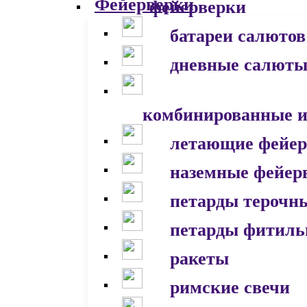
фейерверки
батареи салютов
дневные салют
комбинированные и
летающие фейер
наземные фейер
петарды терочн
петарды фитил
ракеты
римские свечи