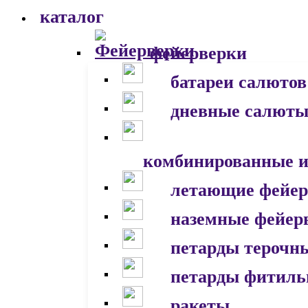
каталог
фейерверки
батареи салютов
дневные салют
комбинированные и
летающие фейер
наземные фейер
петарды терочн
петарды фитил
ракеты