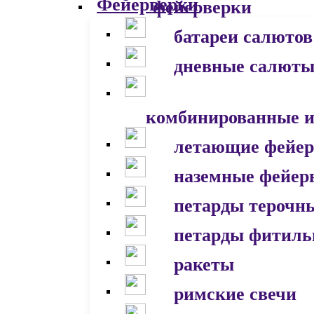
фейерверки
батареи салютов
дневные салют
комбинированные и
летающие фейер
наземные фейер
петарды терочн
петарды фитил
ракеты
римские свечи