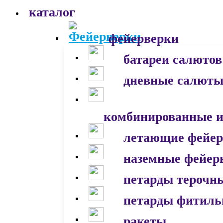
каталог
фейерверки
батареи салютов
дневные салют
комбинированные и
летающие фейер
наземные фейер
петарды терочн
петарды фитил
ракеты