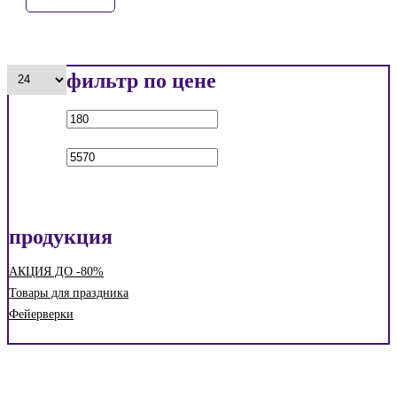
фильтр по цене
Min
Max
price
price
продукция
АКЦИЯ ДО -80%
Товары для праздника
Фейерверки