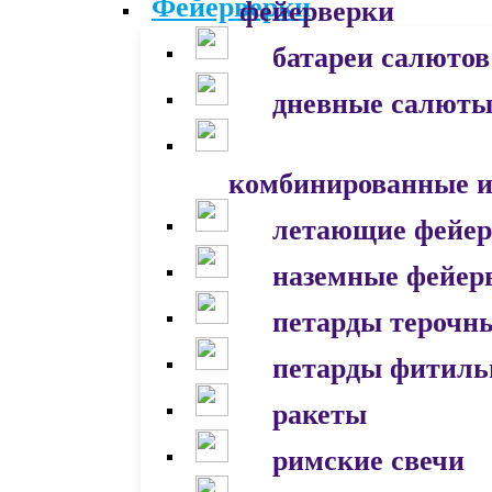
фейерверки
батареи салютов
дневные салют
комбинированные и
летающие фейер
наземные фейер
петарды терочн
петарды фитил
ракеты
римские свечи