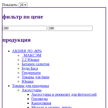
Показать:
фильтр по цене
Min
Max
price
price
продукция
АКЦИЯ ДО -80%
_МАКСЭМ
2.2 Юнаки
Батареи салютов
Буди Баса
Гендерпати
Товары для бани
Юнаки
Товары для праздника
Аксессуары
Аксессуары и реквизит для фотосессий
Гирлянды
Канцелярия
Медали и ордена, ленты