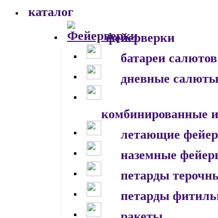
каталог
фейерверки
батареи салютов
дневные салют
комбинированные и
летающие фейер
наземные фейер
петарды терочн
петарды фитил
ракеты