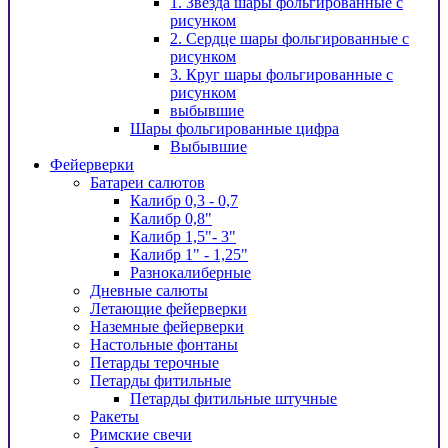
1. Звезда шары фольгированные с
рисунком
2. Сердце шары фольгированные с
рисунком
3. Круг шары фольгированные с
рисунком
выбывшие
Шары фольгированные цифра
Выбывшие
Фейерверки
Батареи салютов
Калибр 0,3 - 0,7
Калибр 0,8"
Калибр 1,5"- 3"
Калибр 1" - 1,25"
Разнокалиберные
Дневные салюты
Летающие фейерверки
Наземные фейерверки
Настольные фонтаны
Петарды терочные
Петарды фитильные
Петарды фитильные штучные
Ракеты
Римские свечи