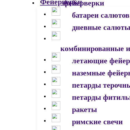
фейерверки
батареи салютов
дневные салют
комбинированные и
летающие фейер
наземные фейер
петарды терочн
петарды фитил
ракеты
римские свечи