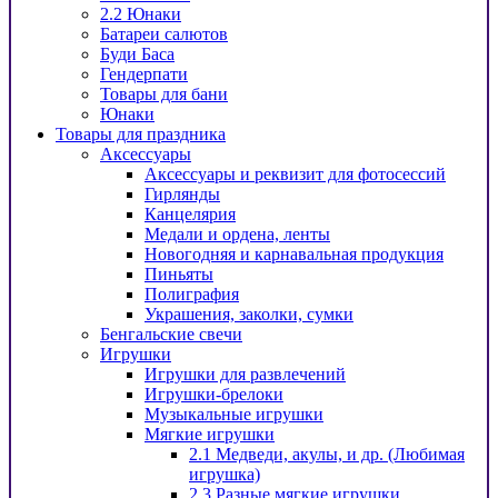
2.2 Юнаки
Батареи салютов
Буди Баса
Гендерпати
Товары для бани
Юнаки
Товары для праздника
Аксессуары
Аксессуары и реквизит для фотосессий
Гирлянды
Канцелярия
Медали и ордена, ленты
Новогодняя и карнавальная продукция
Пиньяты
Полиграфия
Украшения, заколки, сумки
Бенгальские свечи
Игрушки
Игрушки для развлечений
Игрушки-брелоки
Музыкальные игрушки
Мягкие игрушки
2.1 Медведи, акулы, и др. (Любимая
игрушка)
2.3 Разные мягкие игрушки