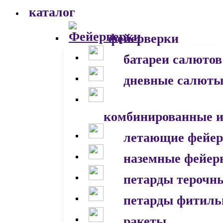
каталог
фейерверки
батареи салютов
дневные салют
комбинированные и
летающие фейер
наземные фейер
петарды терочн
петарды фитил
ракеты