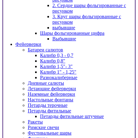
2. Сердце шары фольгированные с
рисунком
3. Круг шары фольгированные с
рисунком
выбывшие
Шары фольгированные цифра
Выбывшие
Фейерверки
Батареи салютов
Калибр 0,3 - 0,7
Калибр 0,8"
Калибр 1,5"- 3"
Калибр 1" - 1,25"
Разнокалиберные
Дневные салюты
Летающие фейерверки
Наземные фейерверки
Настольные фонтаны
Петарды терочные
Петарды фитильные
Петарды фитильные штучные
Ракеты
Римские свечи
Фестивальные шары