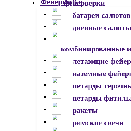
фейерверки
батареи салютов
дневные салют
комбинированные и
летающие фейер
наземные фейер
петарды терочн
петарды фитил
ракеты
римские свечи