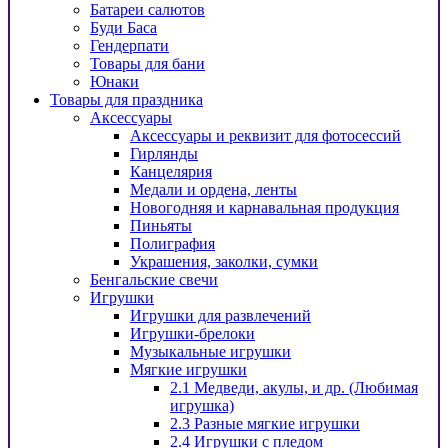
Батареи салютов
Буди Баса
Гендерпати
Товары для бани
Юнаки
Товары для праздника
Аксессуары
Аксессуары и реквизит для фотосессий
Гирлянды
Канцелярия
Медали и ордена, ленты
Новогодняя и карнавальная продукция
Пиньяты
Полиграфия
Украшения, заколки, сумки
Бенгальские свечи
Игрушки
Игрушки для развлечений
Игрушки-брелоки
Музыкальные игрушки
Мягкие игрушки
2.1 Медведи, акулы, и др. (Любимая
игрушка)
2.3 Разные мягкие игрушки
2.4 Игрушки с пледом