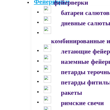
фейерверки
батареи салютов
дневные салют
комбинированные и
летающие фейер
наземные фейер
петарды терочн
петарды фитил
ракеты
римские свечи