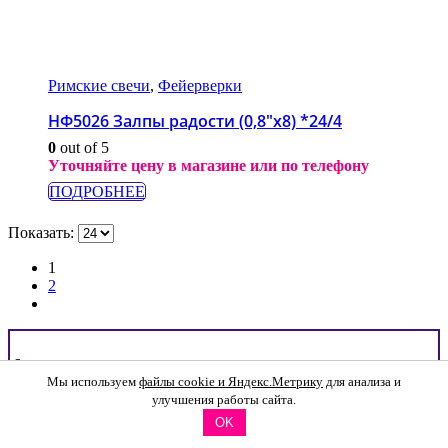
Римские свечи
,
Фейерверки
НФ5026 Залпы радости (0,8″х8) *24/4
0
out of 5
Уточняйте цену в магазине или по телефону
ПОДРОБНЕЕ
Показать:
1
2
фильтр по цене
Мы используем
файлы cookie и Яндекс.Метрику
для анализа и
улучшения работы сайта.
Min
Max
OK
price
price