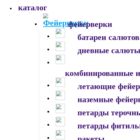
каталог
фейерверки
батареи салютов
дневные салют
комбинированные и
летающие фейер
наземные фейер
петарды терочн
петарды фитил
ракеты