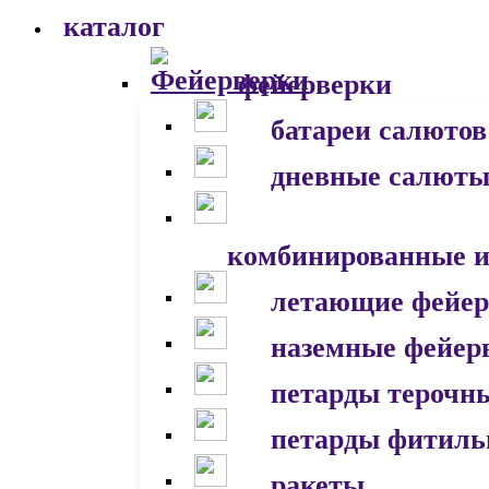
каталог
фейерверки
батареи салютов
дневные салют
комбинированные и
летающие фейер
наземные фейер
петарды терочн
петарды фитил
ракеты