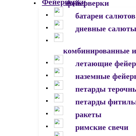
фейерверки
батареи салютов
дневные салют
комбинированные и
летающие фейер
наземные фейер
петарды терочн
петарды фитил
ракеты
римские свечи