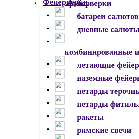
фейерверки
батареи салютов
дневные салют
комбинированные и
летающие фейер
наземные фейер
петарды терочн
петарды фитил
ракеты
римские свечи