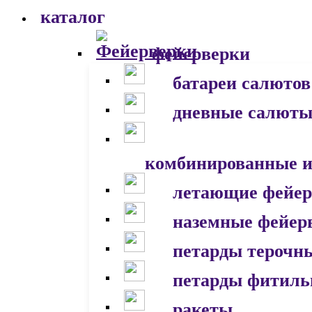
каталог
фейерверки
батареи салютов
дневные салют
комбинированные и
летающие фейер
наземные фейер
петарды терочн
петарды фитил
ракеты