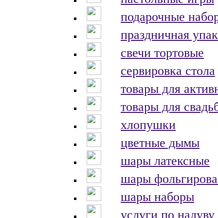
подарочные набо
праздничная упак
свечи тортовые
сервировка стола
товары для актив
товары для свадь
хлопушки
цветные дымы
шары латексные
шары фольгиров
шары наборы
услуги по надуву