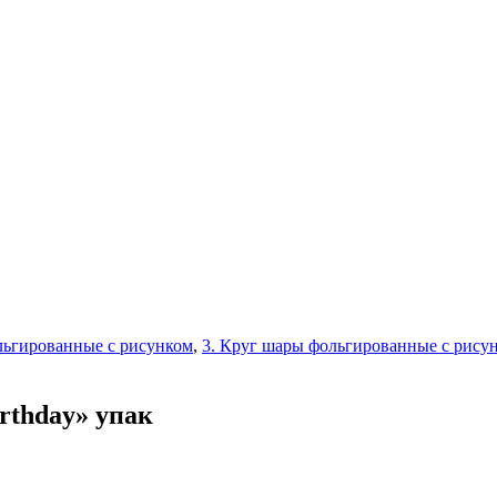
ьгированные с рисунком
,
3. Круг шары фольгированные с рису
irthday» упак