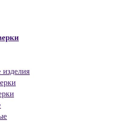
верки
 изделия
ерки
ерки
е
ые