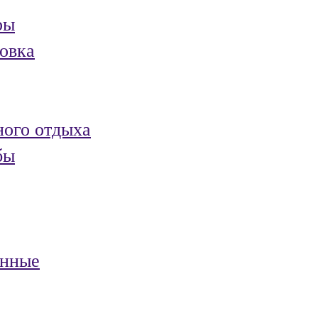
ры
овка
ного отдыха
бы
анные