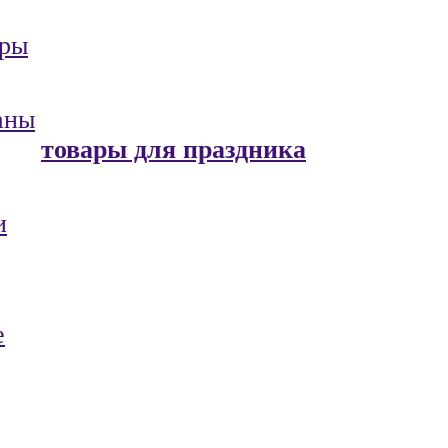
ары
аны
товары для праздника
и
е