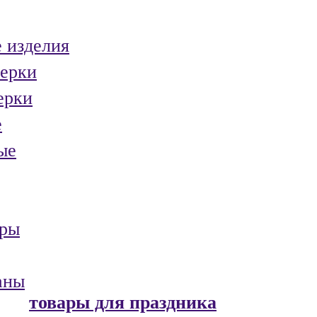
 изделия
ерки
ерки
е
ые
ары
аны
товары для праздника