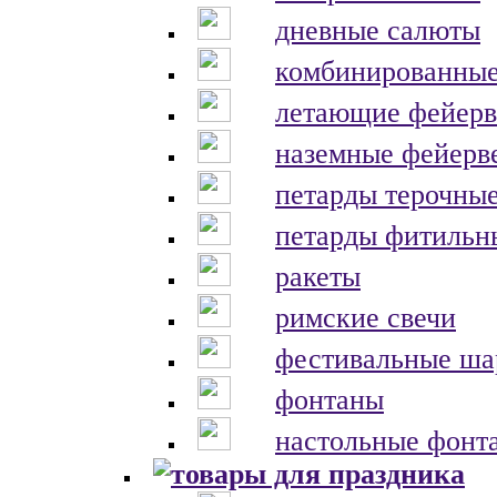
дневные салюты
комбинированные
летающие фейерв
наземные фейерв
петарды терочны
петарды фитильн
ракеты
римские свечи
фестивальные ш
фонтаны
настольные фонт