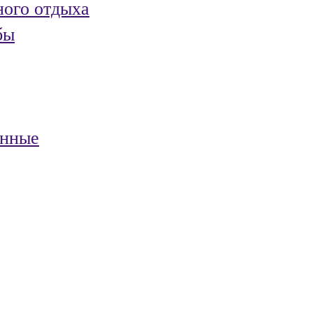
ного отдыха
бы
анные