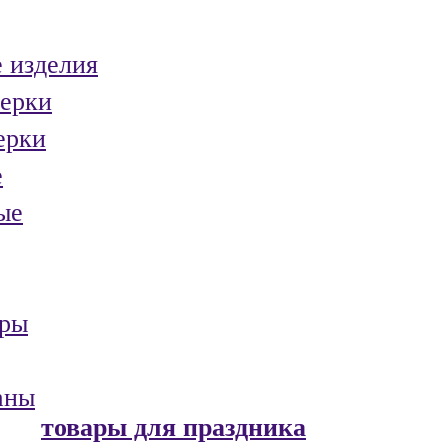
 изделия
ерки
ерки
е
ые
ары
аны
товары для праздника