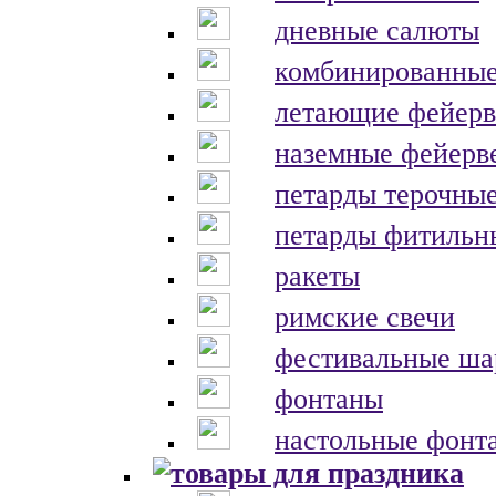
дневные салюты
комбинированные
летающие фейерв
наземные фейерв
петарды терочны
петарды фитильн
ракеты
римские свечи
фестивальные ш
фонтаны
настольные фонт