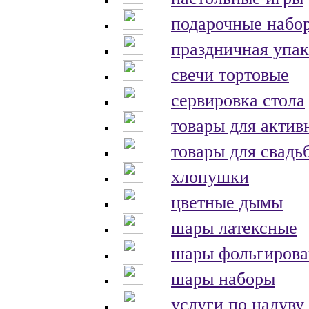
подарочные набо
праздничная упак
свечи тортовые
сервировка стола
товары для актив
товары для свадь
хлопушки
цветные дымы
шары латексные
шары фольгиров
шары наборы
услуги по надуву