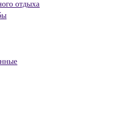
ного отдыха
бы
анные