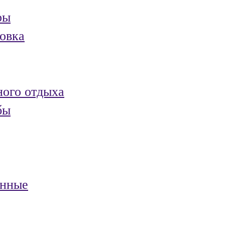
ры
овка
ного отдыха
бы
анные