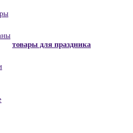
ары
аны
товары для праздника
и
е