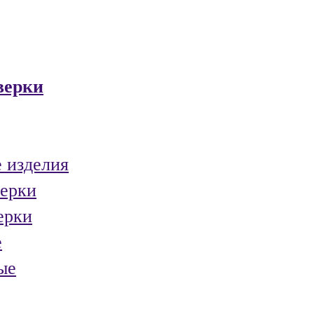
верки
 изделия
ерки
ерки
е
ые