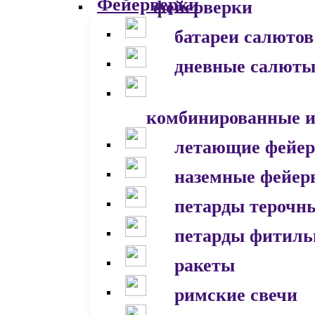
фейерверки
батареи салютов
дневные салют
комбинированные и
летающие фейер
наземные фейер
петарды терочн
петарды фитил
ракеты
римские свечи