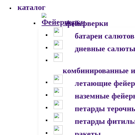
каталог
фейерверки
батареи салютов
дневные салют
комбинированные и
летающие фейер
наземные фейер
петарды терочн
петарды фитил
ракеты