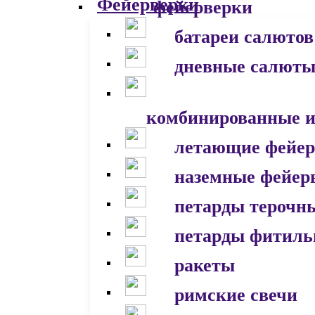
фейерверки
батареи салютов
дневные салют
комбинированные и
летающие фейер
наземные фейер
петарды терочн
петарды фитил
ракеты
римские свечи