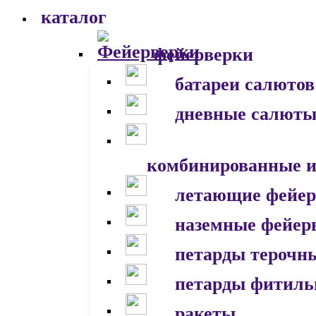
каталог
фейерверки
батареи салютов
дневные салют
комбинированные и
летающие фейер
наземные фейер
петарды терочн
петарды фитил
ракеты