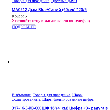
Товары для праздника
,
Цветные дымы
МА0512 Дым Blue/Синий (60сек) *20/5
0
out of 5
Уточняйте цену в магазине или по телефону
ПОДРОБНЕЕ
Выбывшие
,
Товары для праздника
,
Шары
фольгированные
,
Шары фольгированные цифра
317-16-3-RB-QX ШФ 16″(41см) Цифра «3» радуга в