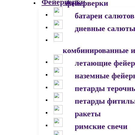
фейерверки
батареи салютов
дневные салют
комбинированные и
летающие фейер
наземные фейер
петарды терочн
петарды фитил
ракеты
римские свечи