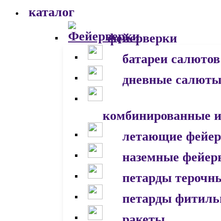
каталог
фейерверки
батареи салютов
дневные салют
комбинированные и
летающие фейер
наземные фейер
петарды терочн
петарды фитил
ракеты