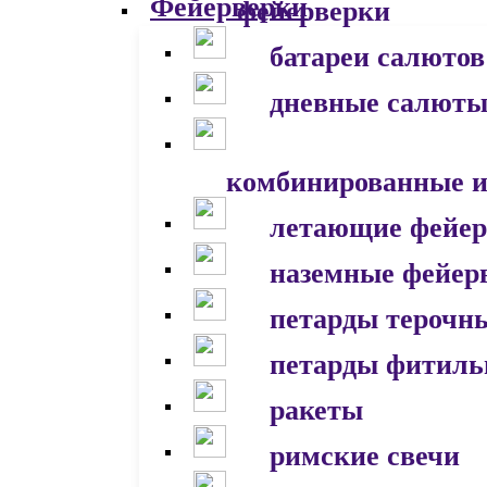
фейерверки
батареи салютов
дневные салют
комбинированные и
летающие фейер
наземные фейер
петарды терочн
петарды фитил
ракеты
римские свечи