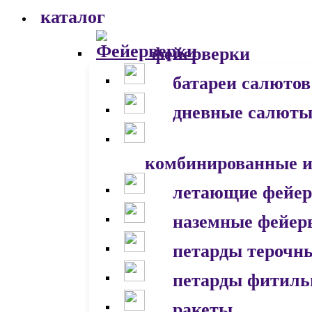
каталог
фейерверки
батареи салютов
дневные салют
комбинированные и
летающие фейер
наземные фейер
петарды терочн
петарды фитил
ракеты