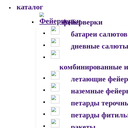
каталог
фейерверки
батареи салютов
дневные салют
комбинированные и
летающие фейер
наземные фейер
петарды терочн
петарды фитил
ракеты