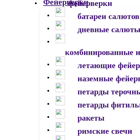
фейерверки
батареи салютов
дневные салют
комбинированные и
летающие фейер
наземные фейер
петарды терочн
петарды фитил
ракеты
римские свечи