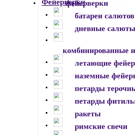
фейерверки
батареи салютов
дневные салют
комбинированные и
летающие фейер
наземные фейер
петарды терочн
петарды фитил
ракеты
римские свечи