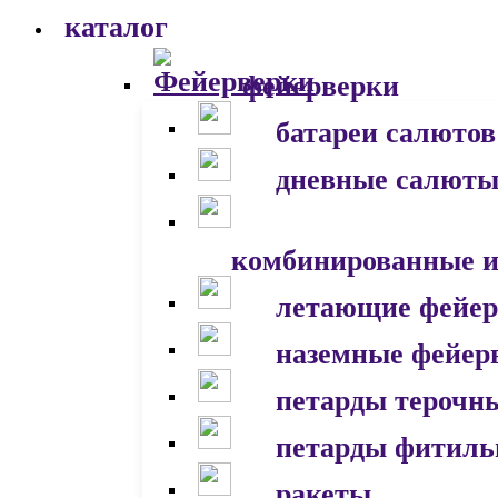
каталог
фейерверки
батареи салютов
дневные салют
комбинированные и
летающие фейер
наземные фейер
петарды терочн
петарды фитил
ракеты