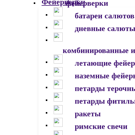
фейерверки
батареи салютов
дневные салют
комбинированные и
летающие фейер
наземные фейер
петарды терочн
петарды фитил
ракеты
римские свечи