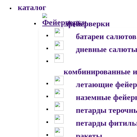
каталог
фейерверки
батареи салютов
дневные салют
комбинированные и
летающие фейер
наземные фейер
петарды терочн
петарды фитил
ракеты