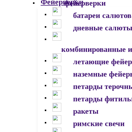
фейерверки
батареи салютов
дневные салют
комбинированные и
летающие фейер
наземные фейер
петарды терочн
петарды фитил
ракеты
римские свечи