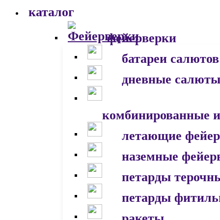
каталог
фейерверки
батареи салютов
дневные салют
комбинированные и
летающие фейер
наземные фейер
петарды терочн
петарды фитил
ракеты