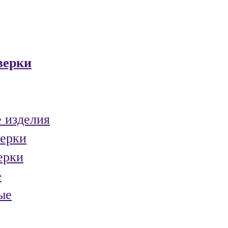
верки
 изделия
ерки
ерки
е
ые