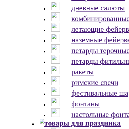
дневные салюты
комбинированные
летающие фейерв
наземные фейерв
петарды терочны
петарды фитильн
ракеты
римские свечи
фестивальные ш
фонтаны
настольные фонт