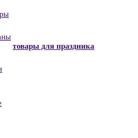
ары
аны
товары для праздника
и
е