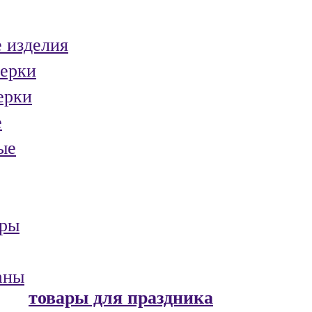
 изделия
ерки
ерки
е
ые
ары
аны
товары для праздника