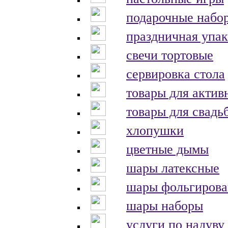
подарочные набо
праздничная упак
свечи тортовые
сервировка стола
товары для актив
товары для свадь
хлопушки
цветные дымы
шары латексные
шары фольгиров
шары наборы
услуги по надуву