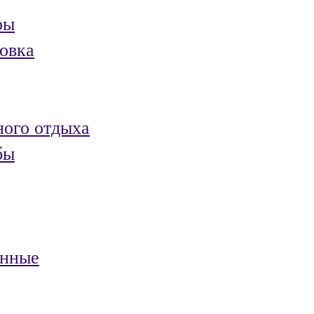
ры
овка
ного отдыха
бы
анные