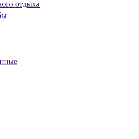
ного отдыха
бы
анные