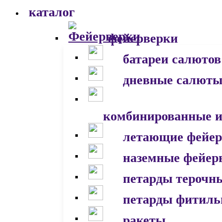
каталог
фейерверки
батареи салютов
дневные салют
комбинированные и
летающие фейер
наземные фейер
петарды терочн
петарды фитил
ракеты