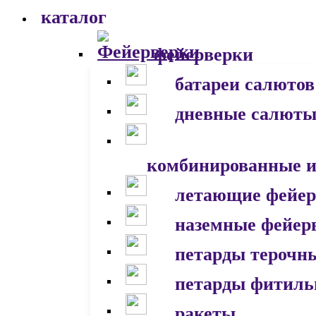
каталог
фейерверки
батареи салютов
дневные салют
комбинированные и
летающие фейер
наземные фейер
петарды терочн
петарды фитил
ракеты