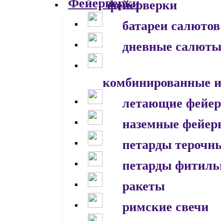
фейерверки
батареи салютов
дневные салют
комбинированные и
летающие фейер
наземные фейер
петарды терочн
петарды фитил
ракеты
римские свечи