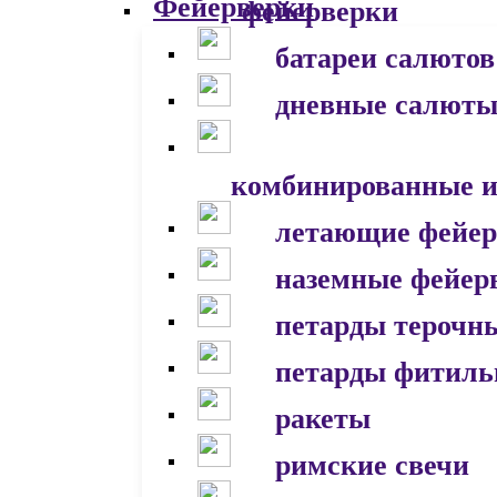
фейерверки
батареи салютов
дневные салют
комбинированные и
летающие фейер
наземные фейер
петарды терочн
петарды фитил
ракеты
римские свечи