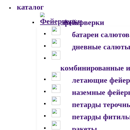
каталог
фейерверки
батареи салютов
дневные салют
комбинированные и
летающие фейер
наземные фейер
петарды терочн
петарды фитил
ракеты