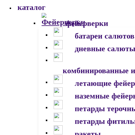
каталог
фейерверки
батареи салютов
дневные салют
комбинированные и
летающие фейер
наземные фейер
петарды терочн
петарды фитил
ракеты