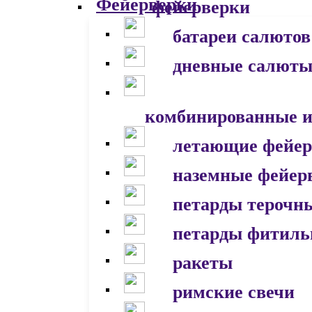
фейерверки
батареи салютов
дневные салют
комбинированные и
летающие фейер
наземные фейер
петарды терочн
петарды фитил
ракеты
римские свечи