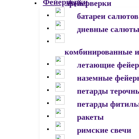
фейерверки
батареи салютов
дневные салют
комбинированные и
летающие фейер
наземные фейер
петарды терочн
петарды фитил
ракеты
римские свечи