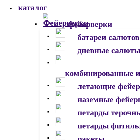
каталог
фейерверки
батареи салютов
дневные салют
комбинированные и
летающие фейер
наземные фейер
петарды терочн
петарды фитил
ракеты