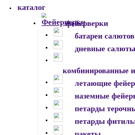
каталог
фейерверки
батареи салютов
дневные салют
комбинированные и
летающие фейер
наземные фейер
петарды терочн
петарды фитил
ракеты