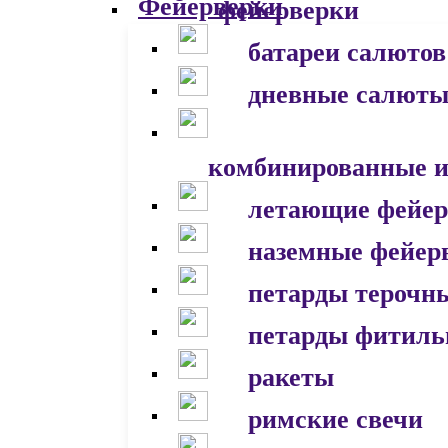
фейерверки
батареи салютов
дневные салют
комбинированные и
летающие фейер
наземные фейер
петарды терочн
петарды фитил
ракеты
римские свечи