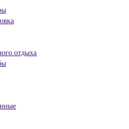
ры
овка
ного отдыха
бы
анные