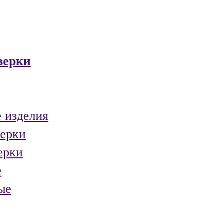
верки
 изделия
ерки
ерки
е
ые