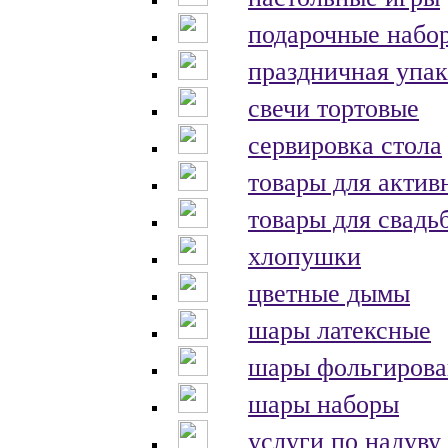
подарочные набо
праздничная упак
свечи тортовые
сервировка стола
товары для актив
товары для свадь
хлопушки
цветные дымы
шары латексные
шары фольгиров
шары наборы
услуги по надуву