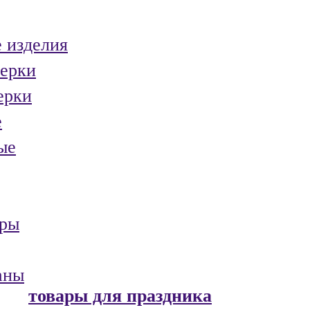
 изделия
ерки
ерки
е
ые
ары
аны
товары для праздника