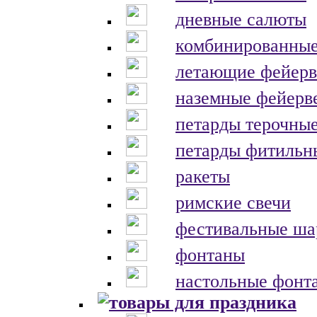
дневные салюты
комбинированные
летающие фейерв
наземные фейерв
петарды терочны
петарды фитильн
ракеты
римские свечи
фестивальные ш
фонтаны
настольные фонт