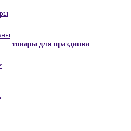
ары
аны
товары для праздника
и
е