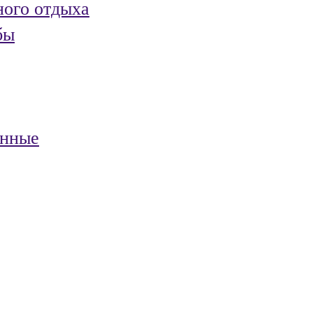
ного отдыха
бы
анные