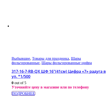
Выбывшие
,
Товары для праздника
,
Шары
фольгированные
,
Шары фольгированные цифра
317-16-7-RB-QX ШФ 16″(41см) Цифра «7» радуга в
уп. *1/500
0
out of 5
Уточняйте цену в магазине или по телефону
ПОДРОБНЕЕ