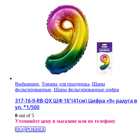
Выбывшие
,
Товары для праздника
,
Шары
фольгированные
,
Шары фольгированные цифра
317-16-9-RB-QX ШФ 16″(41см) Цифра «9» радуга в
уп. *1/500
0
out of 5
Уточняйте цену в магазине или по телефону
ПОДРОБНЕЕ