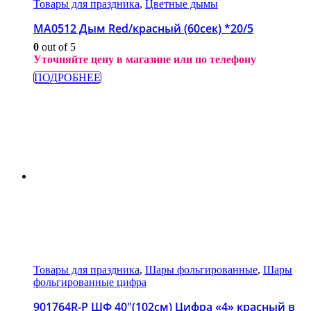
Товары для праздника
,
Цветные дымы
МА0512 Дым Red/красный (60сек) *20/5
0
out of 5
Уточняйте цену в магазине или по телефону
ПОДРОБНЕЕ
Товары для праздника
,
Шары фольгированные
,
Шары
фольгированные цифра
901764R-P ШФ 40″(102см) Цифра «4» красный в