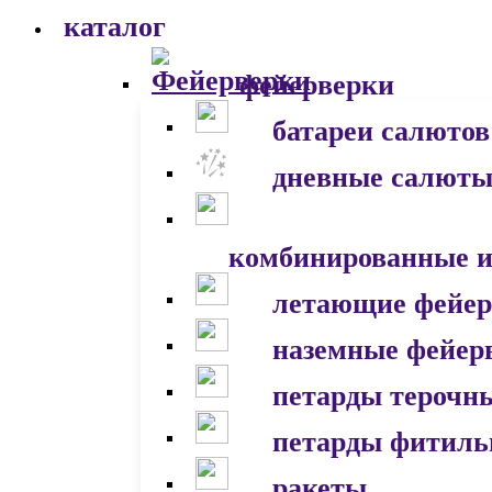
каталог
фейерверки
батареи салютов
дневные салют
комбинированные и
летающие фейер
наземные фейер
петарды терочн
петарды фитил
ракеты