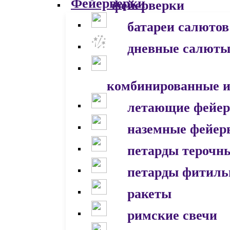
фейерверки
батареи салютов
дневные салют
комбинированные и
летающие фейер
наземные фейер
петарды терочн
петарды фитил
ракеты
римские свечи