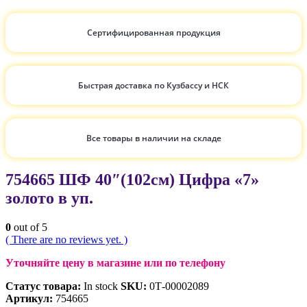
Сертифицированная продукция
Быстрая доставка по Кузбассу и НСК
Все товары в наличии на складе
754665 ШФ 40″(102см) Цифра «7»
золото в уп.
0
out of 5
( There are no reviews yet. )
Уточняйте цену в магазине или по телефону
Статус товара:
In stock
SKU:
0Т-00002089
Артикул:
754665