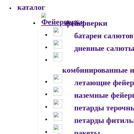
каталог
фейерверки
батареи салютов
дневные салют
комбинированные и
летающие фейер
наземные фейер
петарды терочн
петарды фитил
ракеты