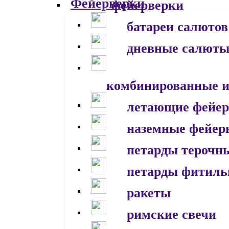
фейерверки
батареи салютов
дневные салют
комбинированные и
летающие фейер
наземные фейер
петарды терочн
петарды фитил
ракеты
римские свечи