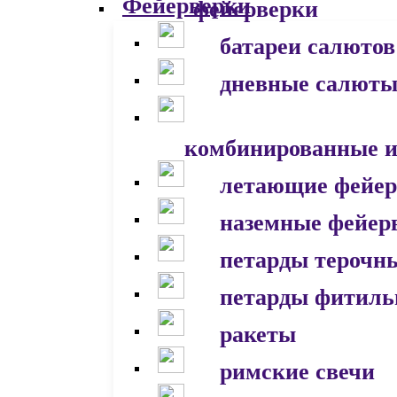
фейерверки
батареи салютов
дневные салют
комбинированные и
летающие фейер
наземные фейер
петарды терочн
петарды фитил
ракеты
римские свечи