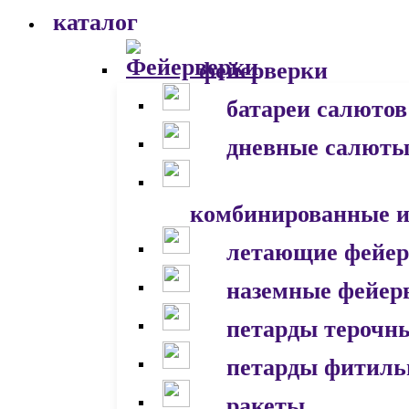
каталог
фейерверки
батареи салютов
дневные салют
комбинированные и
летающие фейер
наземные фейер
петарды терочн
петарды фитил
ракеты