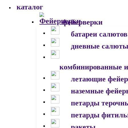
каталог
фейерверки
батареи салютов
дневные салют
комбинированные и
летающие фейер
наземные фейер
петарды терочн
петарды фитил
ракеты