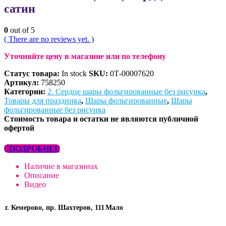
сатин
0
out of 5
( There are no reviews yet. )
Уточняйте цену в магазине или по телефону
Статус товара:
In stock
SKU:
0Т-00007620
Артикул:
758250
Категории:
2. Сердце шары фольгированные без рисунка
,
Товары для праздника
,
Шары фольгированные
,
Шары
фольгированные без рисунка
Стоимость товара и остатки не являются публичной
офертой
ПОДРОБНЕЕ
Наличие в магазинах
Описание
Видео
г. Кемерово, пр. Шахтеров, 111
Мало