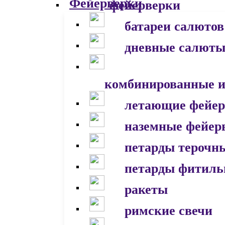
фейерверки
батареи салютов
дневные салют
комбинированные и
летающие фейер
наземные фейер
петарды терочн
петарды фитил
ракеты
римские свечи