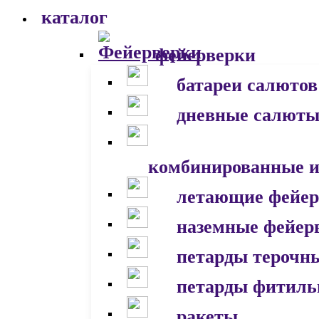
каталог
фейерверки
батареи салютов
дневные салют
комбинированные и
летающие фейер
наземные фейер
петарды терочн
петарды фитил
ракеты