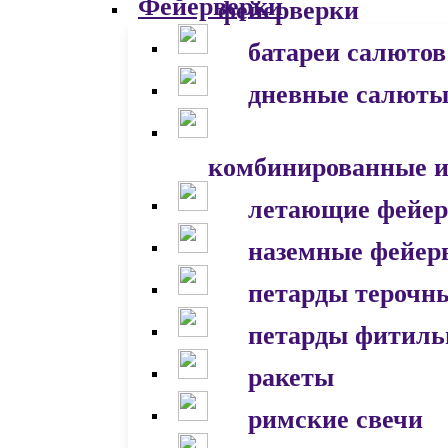
фейерверки
батареи салютов
дневные салют
комбинированные и
летающие фейер
наземные фейер
петарды терочн
петарды фитил
ракеты
римские свечи