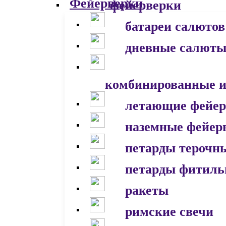
фейерверки
батареи салютов
дневные салют
комбинированные и
летающие фейер
наземные фейер
петарды терочн
петарды фитил
ракеты
римские свечи