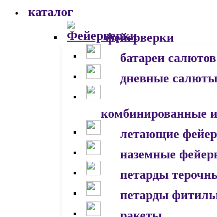
каталог
фейерверки
батареи салютов
дневные салют
комбинированные и
летающие фейер
наземные фейер
петарды терочн
петарды фитил
ракеты