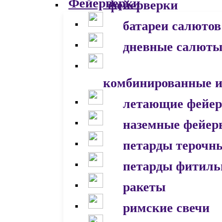
фейерверки
батареи салютов
дневные салют
комбинированные и
летающие фейер
наземные фейер
петарды терочн
петарды фитил
ракеты
римские свечи