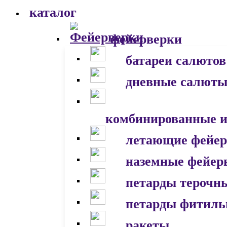
каталог
фейерверки
батареи салютов
дневные салют
комбинированные и
летающие фейер
наземные фейер
петарды терочн
петарды фитил
ракеты