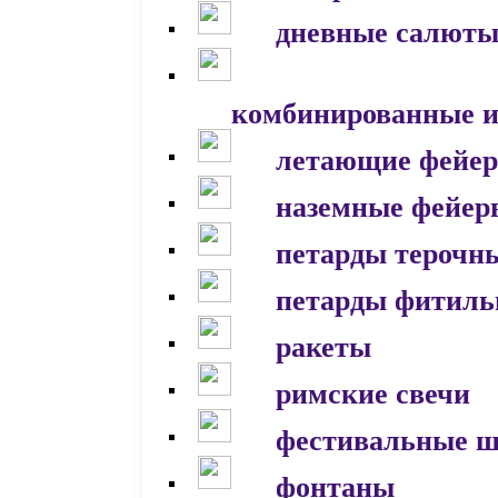
дневные салют
комбинированные и
летающие фейер
наземные фейер
петарды терочн
петарды фитил
ракеты
римские свечи
фестивальные 
фонтаны