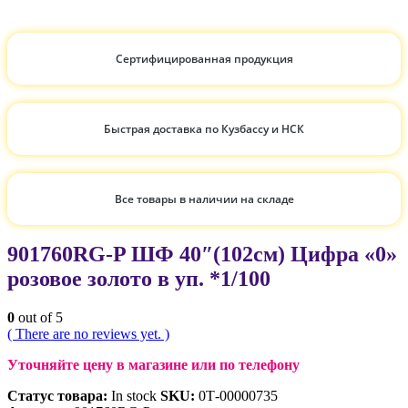
Сертифицированная продукция
Быстрая доставка по Кузбассу и НСК
Все товары в наличии на складе
901760RG-P ШФ 40″(102см) Цифра «0»
розовое золото в уп. *1/100
0
out of 5
( There are no reviews yet. )
Уточняйте цену в магазине или по телефону
Статус товара:
In stock
SKU:
0Т-00000735