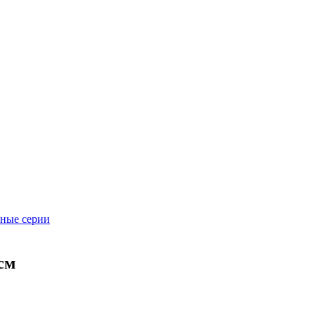
ьные серии
см