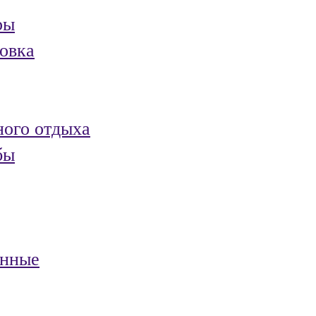
ры
овка
ного отдыха
бы
анные