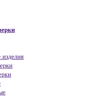
верки
 изделия
ерки
ерки
е
ые