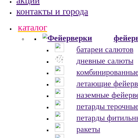
акции
контакты и города
каталог
фейер
батареи салютов
дневные салюты
комбинированные
летающие фейерв
наземные фейерв
петарды терочны
петарды фитильн
ракеты