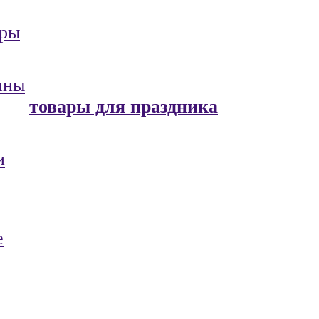
ары
аны
товары для праздника
и
е