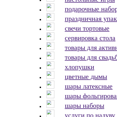
подарочные набо
праздничная упак
свечи тортовые
сервировка стола
товары для актив
товары для свадь
хлопушки
цветные дымы
шары латексные
шары фольгиров
шары наборы
услуги по надуву