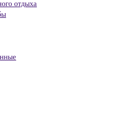
ного отдыха
бы
анные