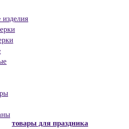
 изделия
ерки
ерки
е
ые
ары
аны
товары для праздника