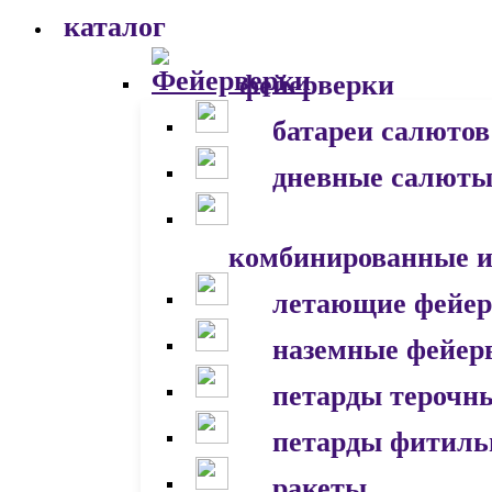
каталог
фейерверки
батареи салютов
дневные салют
комбинированные и
летающие фейер
наземные фейер
петарды терочн
петарды фитил
ракеты