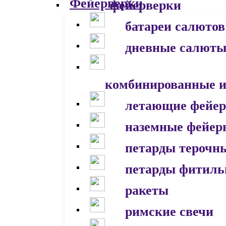
фейерверки
батареи салютов
дневные салют
комбинированные и
летающие фейер
наземные фейер
петарды терочн
петарды фитил
ракеты
римские свечи