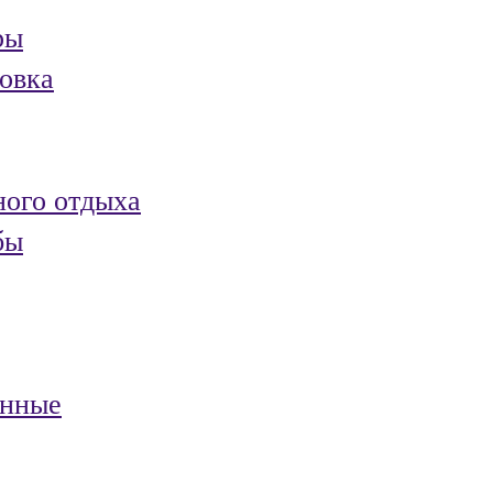
ры
овка
ного отдыха
бы
анные