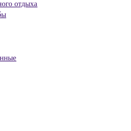
ного отдыха
бы
анные