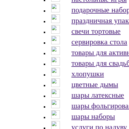
подарочные набо
праздничная упак
свечи тортовые
сервировка стола
товары для актив
товары для свадь
хлопушки
цветные дымы
шары латексные
шары фольгиров
шары наборы
услуги по надуву