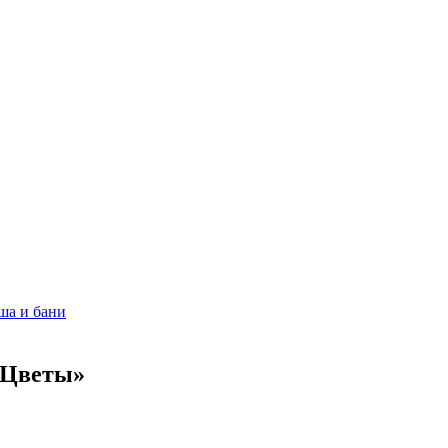
ша и бани
.Цветы»