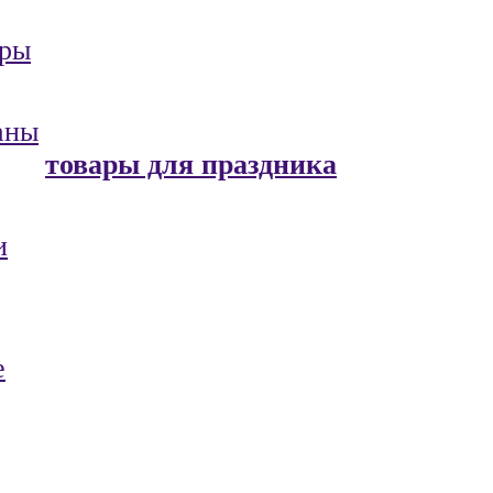
ары
аны
товары для праздника
и
е