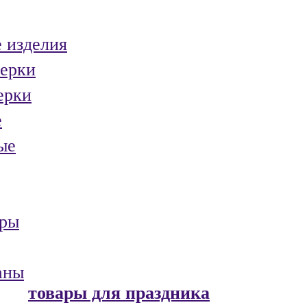
 изделия
ерки
ерки
е
ые
ары
аны
товары для праздника