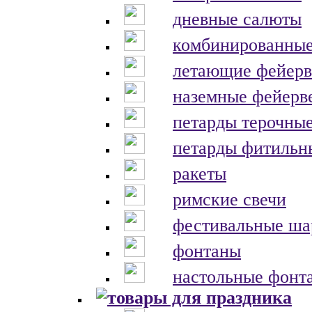
дневные салюты
комбинированные
летающие фейерв
наземные фейерв
петарды терочны
петарды фитильн
ракеты
римские свечи
фестивальные ш
фонтаны
настольные фонт