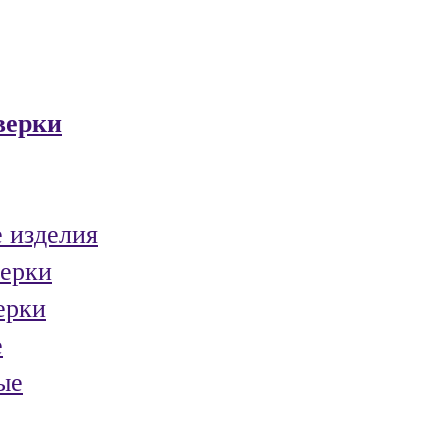
верки
 изделия
ерки
ерки
е
ые