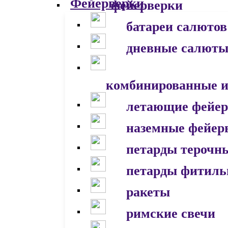
фейерверки
батареи салютов
дневные салют
комбинированные и
летающие фейер
наземные фейер
петарды терочн
петарды фитил
ракеты
римские свечи