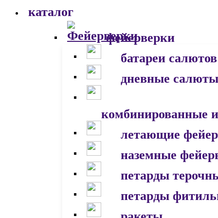
каталог
фейерверки
батареи салютов
дневные салют
комбинированные и
летающие фейер
наземные фейер
петарды терочн
петарды фитил
ракеты