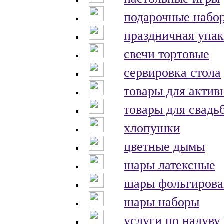
подарочные набо
праздничная упак
свечи тортовые
сервировка стола
товары для актив
товары для свадь
хлопушки
цветные дымы
шары латексные
шары фольгиров
шары наборы
услуги по надуву