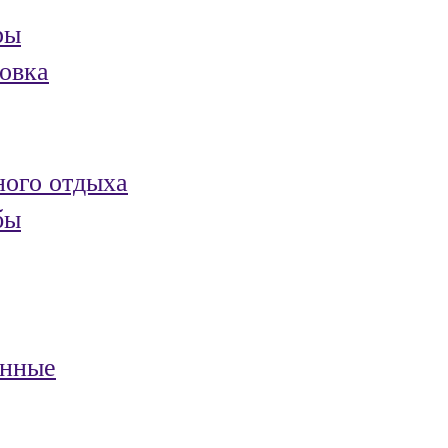
ры
овка
ного отдыха
бы
анные