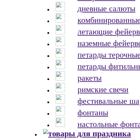
дневные салюты
комбинированные
летающие фейерв
наземные фейерв
петарды терочны
петарды фитильн
ракеты
римские свечи
фестивальные ш
фонтаны
настольные фонт