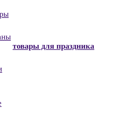
ары
аны
товары для праздника
и
е