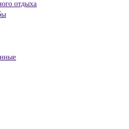
ного отдыха
бы
анные