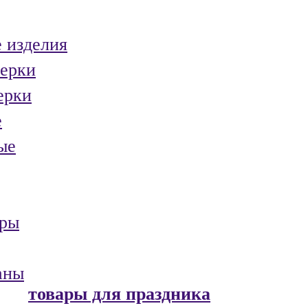
 изделия
ерки
ерки
е
ые
ары
аны
товары для праздника