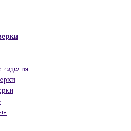
верки
 изделия
ерки
ерки
е
ые