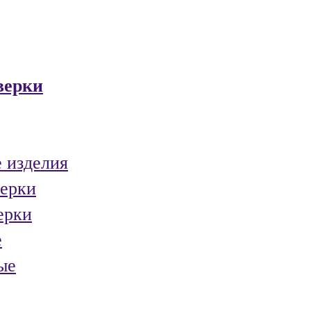
верки
 изделия
ерки
ерки
е
ые