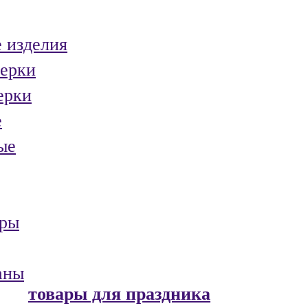
 изделия
ерки
ерки
е
ые
ары
аны
товары для праздника