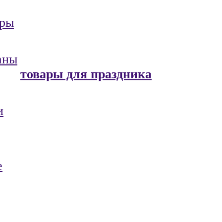
ары
аны
товары для праздника
и
е