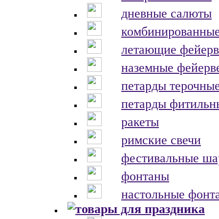
дневные салюты
комбинированные
летающие фейерв
наземные фейерв
петарды терочны
петарды фитильн
ракеты
римские свечи
фестивальные ш
фонтаны
настольные фонт