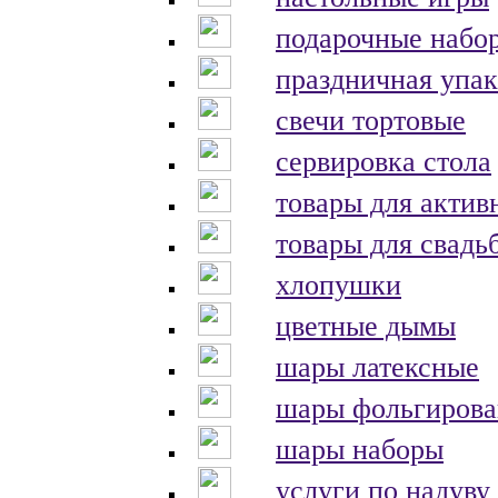
подарочные набо
праздничная упак
свечи тортовые
сервировка стола
товары для актив
товары для свадь
хлопушки
цветные дымы
шары латексные
шары фольгиров
шары наборы
услуги по надуву