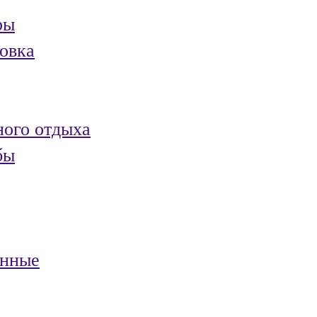
ры
овка
ного отдыха
бы
анные