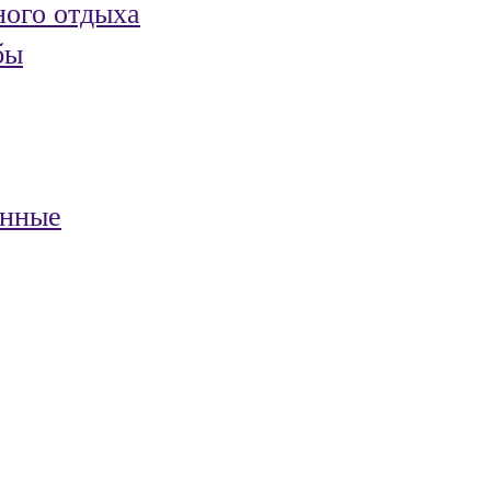
ного отдыха
бы
анные