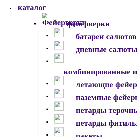
каталог
фейерверки
батареи салютов
дневные салют
комбинированные и
летающие фейер
наземные фейер
петарды терочн
петарды фитил
ракеты