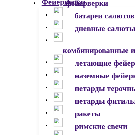
фейерверки
батареи салютов
дневные салют
комбинированные и
летающие фейер
наземные фейер
петарды терочн
петарды фитил
ракеты
римские свечи