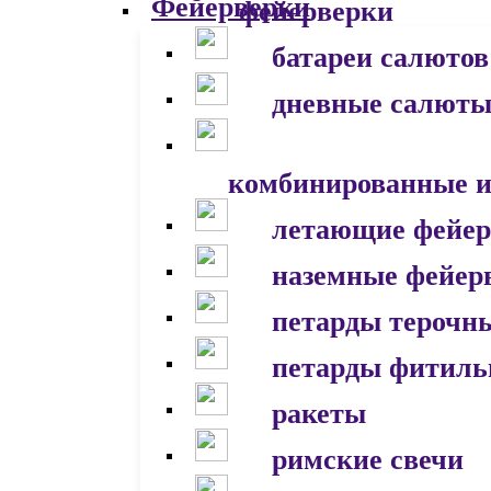
фейерверки
батареи салютов
дневные салют
комбинированные и
летающие фейер
наземные фейер
петарды терочн
петарды фитил
ракеты
римские свечи