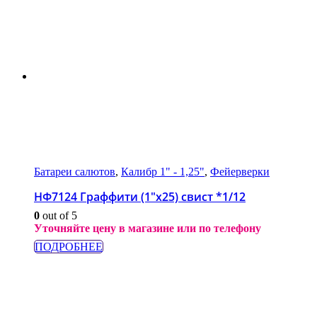
Батареи салютов
,
Калибр 1" - 1,25"
,
Фейерверки
НФ7124 Граффити (1″x25) свист *1/12
0
out of 5
Уточняйте цену в магазине или по телефону
ПОДРОБНЕЕ