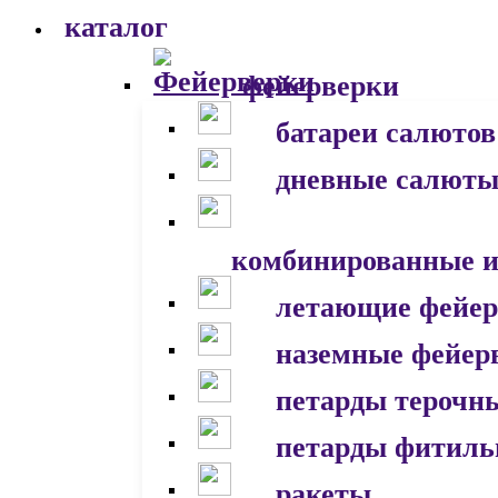
каталог
фейерверки
батареи салютов
дневные салют
комбинированные и
летающие фейер
наземные фейер
петарды терочн
петарды фитил
ракеты